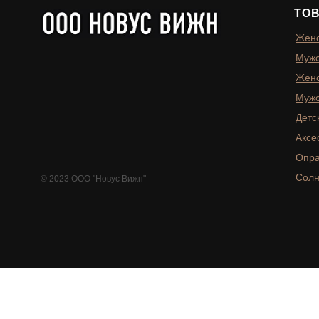
ТО
Женс
Мужс
Женс
Мужс
Детс
Аксе
Опр
Солн
© 2023 ООО "Новус Вижн"