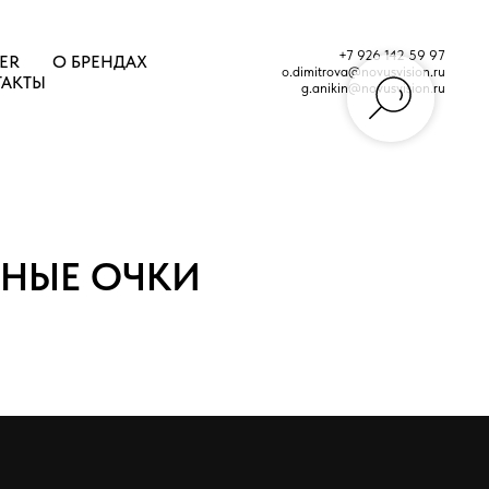
+7 926 142 59 97
ER
О БРЕНДАХ
o.dimitrova@novusvision.ru
ТАКТЫ
g.anikin@novusvision.ru
ТНЫЕ ОЧКИ