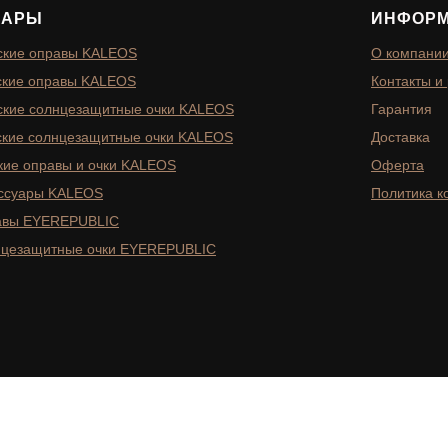
ВАРЫ
ИНФОР
кие оправы KALEOS
О компани
кие оправы KALEOS
Контакты и
кие солнцезащитные очки KALEOS
Гарантия
кие солнцезащитные очки KALEOS
Доставка
кие оправы и очки KALEOS
Оферта
ссуары KALEOS
Политика 
авы EYEREPUBLIC
цезащитные очки EYEREPUBLIC