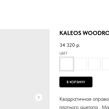
KALEOS WOODR
34 320
р.
ЦВЕТ
В КОРЗИНУ
Квадратичная оправа 
плотного ацетата . М