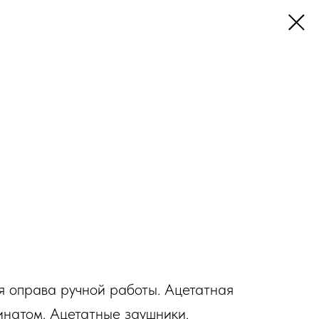
я оправа ручной работы. Ацетатная
инатом. Ацетатные заушники.