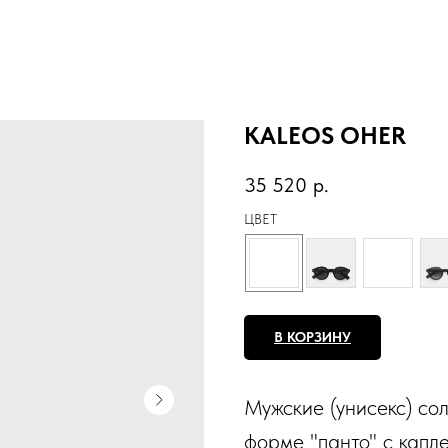
KALEOS OHER
35 520
р.
ЦВЕТ
В КОРЗИНУ
Мужские (унисекс) со
форме "панто" с капл