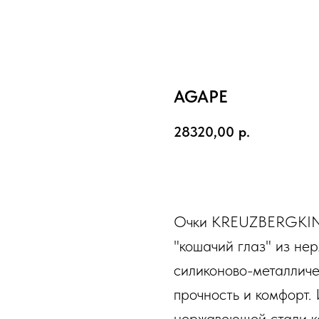
AGAPE
28320,00
р.
В КОРЗИНУ
Очки KREUZBERGKIN
"кошачий глаз" из н
силиконово-металличе
прочность и комфорт.
нержавеющей стали к