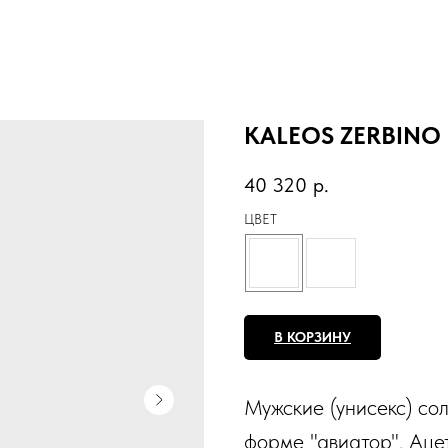
KALEOS ZERBINO
40 320
р.
ЦВЕТ
В КОРЗИНУ
Мужские (унисекс) со
форме "авиатор". Аце