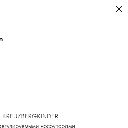
n
ки KREUZBERGKINDER
егулируемыми носоупорами