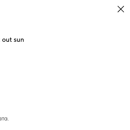
out sun
ата.