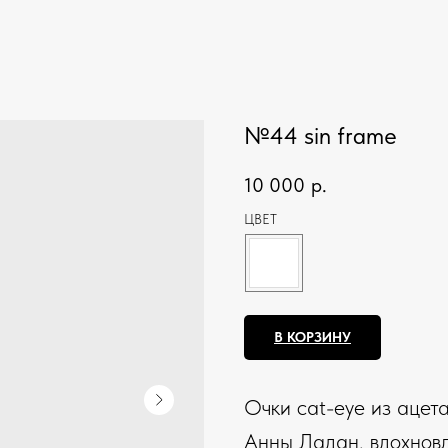
№44 sin frame
10 000
р.
ЦВЕТ
В КОРЗИНУ
Очки cat-eye из ацет
Анны Ладан, вдохнов