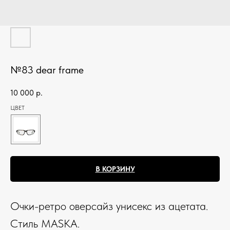
№83 dear frame
10 000
р.
ЦВЕТ
В КОРЗИНУ
Очки-ретро оверсайз унисекс из ацетата.
Стиль MASKA.