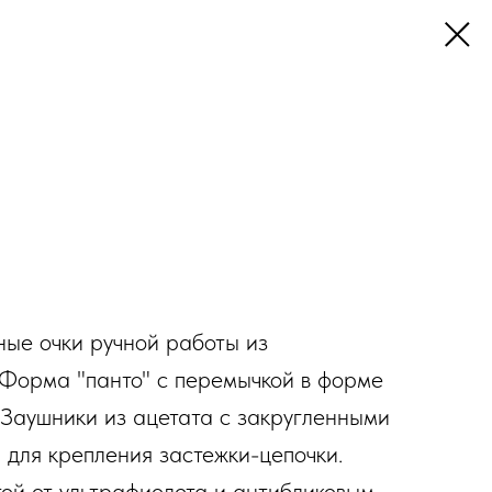
ые очки ручной работы из
Форма "панто" с перемычкой в ​​форме
 Заушники из ацетата с закругленными
й для крепления застежки-цепочки.
ой от ультрафиолета и антибликовым