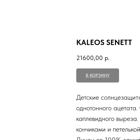
KALEOS SENETT
21600,00
р.
В КОРЗИНУ
Детские солнцезащитн
однотонного ацетата. 
каплевидного выреза.
кончиками и петелько
Линзы со 100% защит